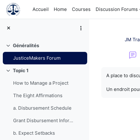
Passer au contenu principal
Accueil
Home
Courses
Discussion Forums
JM Tra
Généralités
Replier
JusticeMakers Forum
Conditions d’a
Topic 1
Replier
A place to dis
How to Manage a Project
Un endroit pour
The Eight Affirmations
a. Disbursement Schedule
Grant Disbursement Information
b. Expect Setbacks