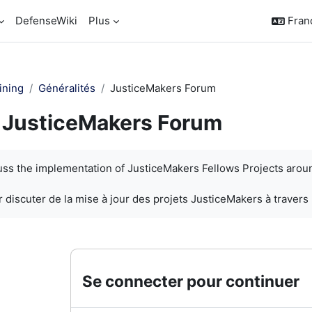
DefenseWiki
Plus
França
ining
Généralités
JusticeMakers Forum
JusticeMakers Forum
chèvement
cuss the implementation of JusticeMakers Fellows Projects arou
 discuter de la mise à jour des projets JusticeMakers à travers
Se connecter pour continuer