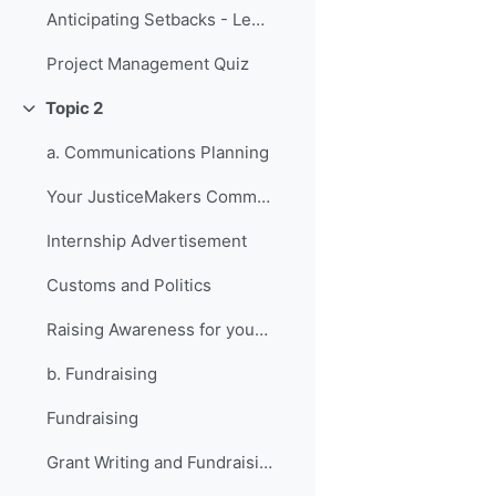
Anticipating Setbacks - Lessons from Previous Fellows
Project Management Quiz
Topic 2
Replier
a. Communications Planning
Your JusticeMakers Communications Intern
Internship Advertisement
Customs and Politics
Raising Awareness for your Project - Lessons from Previous Fellows
b. Fundraising
Fundraising
Grant Writing and Fundraising Guide-sheet