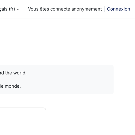
is ‎(fr)‎
Vous êtes connecté anonymement
Connexion
nd the world.
 le monde.