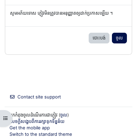
សូមអភ័យទោស ភ្ញៀវមិនត្រូវបានអនុញ្ញាតឲ្យដាក់ប្រកាសឡើយ ។
បោះបង់
ចូល
Contact site support
អ្នកកំពុងចូលដំណើរការជាភ្ញៀវ (
ចូល
)
Open course index
សេចក្តីសង្ខេបពីការរក្សាទុកទិន្នន័យ
Get the mobile app
Switch to the standard theme