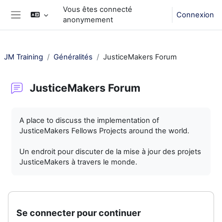
Passer au contenu principal
Vous êtes connecté
Connexion
anonymement
Panneau latéral
JM Training
Généralités
JusticeMakers Forum
JusticeMakers Forum
Conditions d’achèvement
A place to discuss the implementation of
JusticeMakers Fellows Projects around the world.
Un endroit pour discuter de la mise à jour des projets
JusticeMakers à travers le monde.
Se connecter pour continuer