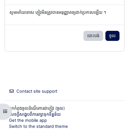
សូមអភ័យទោស ភ្ញៀវមិនត្រូវបានអនុញ្ញាតឲ្យដាក់ប្រកាសឡើយ ។
បោះបង់
ចូល
Contact site support
អ្នកកំពុងចូលដំណើរការជាភ្ញៀវ (
ចូល
)
Open course index
សេចក្តីសង្ខេបពីការរក្សាទុកទិន្នន័យ
Get the mobile app
Switch to the standard theme