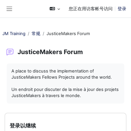
跳到主要内容
您正在用访客帐号访问
登录
停靠面板
JM Training
常规
JusticeMakers Forum
JusticeMakers Forum
完成条件
A place to discuss the implementation of
JusticeMakers Fellows Projects around the world.
Un endroit pour discuter de la mise à jour des projets
JusticeMakers à travers le monde.
登录以继续