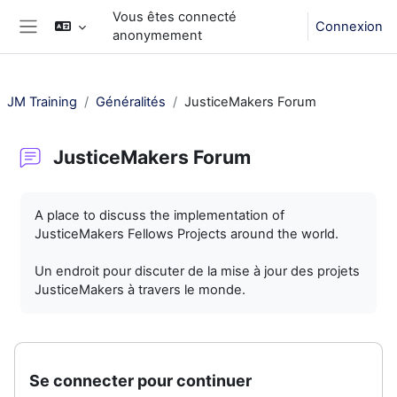
Passer au contenu principal
Vous êtes connecté
Connexion
anonymement
Panneau latéral
JM Training
Généralités
JusticeMakers Forum
JusticeMakers Forum
Conditions d’achèvement
A place to discuss the implementation of
JusticeMakers Fellows Projects around the world.
Un endroit pour discuter de la mise à jour des projets
JusticeMakers à travers le monde.
Se connecter pour continuer