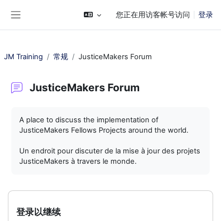
跳到主要内容
您正在用访客帐号访问
登录
停靠面板
JM Training
常规
JusticeMakers Forum
JusticeMakers Forum
完成条件
A place to discuss the implementation of
JusticeMakers Fellows Projects around the world.
Un endroit pour discuter de la mise à jour des projets
JusticeMakers à travers le monde.
登录以继续