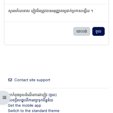
សូមអភ័យទោស ភ្ញៀវមិនត្រូវបានអនុញ្ញាតឲ្យដាក់ប្រកាសឡើយ ។
បោះបង់
ចូល
Contact site support
អ្នកកំពុងចូលដំណើរការជាភ្ញៀវ (
ចូល
)
Open course index
សេចក្តីសង្ខេបពីការរក្សាទុកទិន្នន័យ
Get the mobile app
Switch to the standard theme