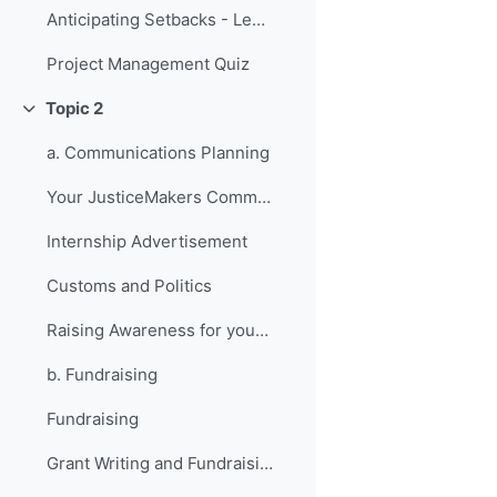
Anticipating Setbacks - Lessons from Previous Fellows
Project Management Quiz
Topic 2
Replier
a. Communications Planning
Your JusticeMakers Communications Intern
Internship Advertisement
Customs and Politics
Raising Awareness for your Project - Lessons from Previous Fellows
b. Fundraising
Fundraising
Grant Writing and Fundraising Guide-sheet