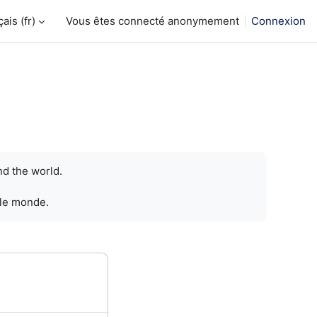
is ‎(fr)‎
Vous êtes connecté anonymement
Connexion
nd the world.
 le monde.