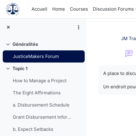
Passer au contenu principal
Accueil
Home
Courses
Discussion Forums
JM Tra
Généralités
Replier
JusticeMakers Forum
Conditions d’a
Topic 1
Replier
A place to dis
How to Manage a Project
Un endroit pour
The Eight Affirmations
a. Disbursement Schedule
Grant Disbursement Information
b. Expect Setbacks