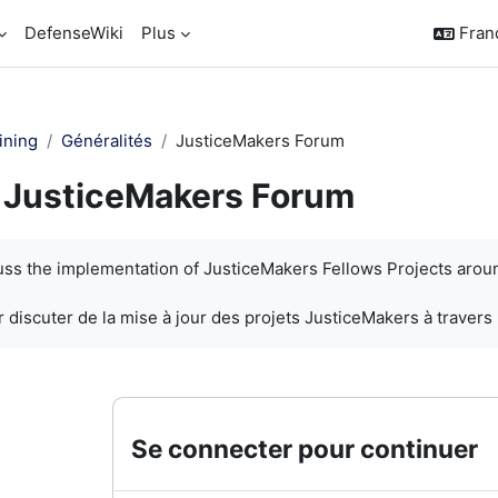
DefenseWiki
Plus
França
ining
Généralités
JusticeMakers Forum
JusticeMakers Forum
chèvement
cuss the implementation of JusticeMakers Fellows Projects arou
 discuter de la mise à jour des projets JusticeMakers à travers
Se connecter pour continuer