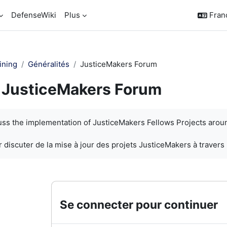
DefenseWiki
Plus
França
ining
Généralités
JusticeMakers Forum
JusticeMakers Forum
chèvement
cuss the implementation of JusticeMakers Fellows Projects arou
 discuter de la mise à jour des projets JusticeMakers à travers
Se connecter pour continuer