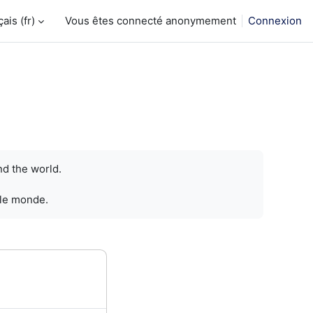
is ‎(fr)‎
Vous êtes connecté anonymement
Connexion
nd the world.
 le monde.