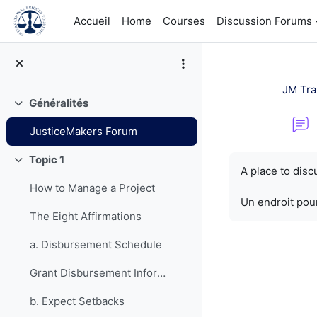
Passer au contenu principal
Accueil
Home
Courses
Discussion Forums
JM Tra
Généralités
Replier
JusticeMakers Forum
Conditions d’a
Topic 1
Replier
A place to dis
How to Manage a Project
Un endroit pour
The Eight Affirmations
a. Disbursement Schedule
Grant Disbursement Information
b. Expect Setbacks