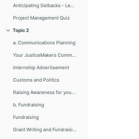
Anticipating Setbacks - Lessons from Previous Fellows
Project Management Quiz
Topic 2
Replier
a. Communications Planning
Your JusticeMakers Communications Intern
Internship Advertisement
Customs and Politics
Raising Awareness for your Project - Lessons from Previous Fellows
b. Fundraising
Fundraising
Grant Writing and Fundraising Guide-sheet