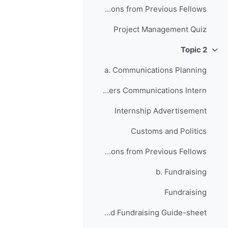
Anticipating Setbacks - Lessons from Previous Fellows
Project Management Quiz
Topic 2
طي
a. Communications Planning
Your JusticeMakers Communications Intern
Internship Advertisement
Customs and Politics
Raising Awareness for your Project - Lessons from Previous Fellows
b. Fundraising
Fundraising
Grant Writing and Fundraising Guide-sheet