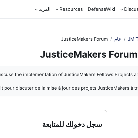
Discu
DefenseWiki
Resources
المزيد
JM T
عام
JusticeMakers Forum
JusticeMakers Forum
discuss the implementation of JusticeMakers Fellows Projects a
t pour discuter de la mise à jour des projets JusticeMakers à t
سجل دخولك للمتابعة