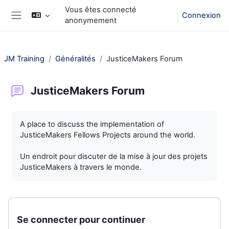
Passer au contenu principal
Vous êtes connecté
Connexion
anonymement
Panneau latéral
JM Training
Généralités
JusticeMakers Forum
JusticeMakers Forum
Conditions d’achèvement
A place to discuss the implementation of
JusticeMakers Fellows Projects around the world.
Un endroit pour discuter de la mise à jour des projets
JusticeMakers à travers le monde.
Se connecter pour continuer