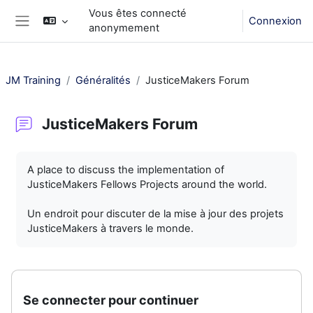
Passer au contenu principal
Vous êtes connecté
Connexion
anonymement
Panneau latéral
JM Training
Généralités
JusticeMakers Forum
JusticeMakers Forum
Conditions d’achèvement
A place to discuss the implementation of
JusticeMakers Fellows Projects around the world.
Un endroit pour discuter de la mise à jour des projets
JusticeMakers à travers le monde.
Se connecter pour continuer