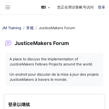
跳到主要内容
您正在用访客帐号访问
登录
停靠面板
JM Training
常规
JusticeMakers Forum
JusticeMakers Forum
完成条件
A place to discuss the implementation of
JusticeMakers Fellows Projects around the world.
Un endroit pour discuter de la mise à jour des projets
JusticeMakers à travers le monde.
登录以继续