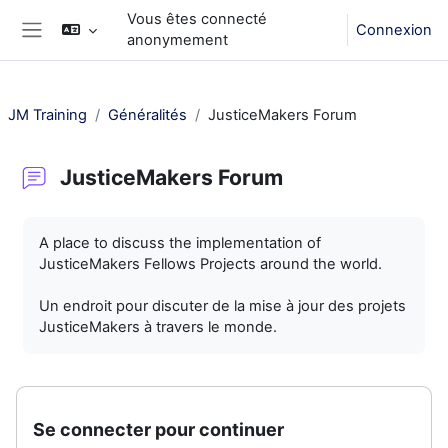
Passer au contenu principal
Vous êtes connecté
Connexion
anonymement
Panneau latéral
JM Training
Généralités
JusticeMakers Forum
JusticeMakers Forum
Conditions d’achèvement
A place to discuss the implementation of
JusticeMakers Fellows Projects around the world.
Un endroit pour discuter de la mise à jour des projets
JusticeMakers à travers le monde.
Se connecter pour continuer