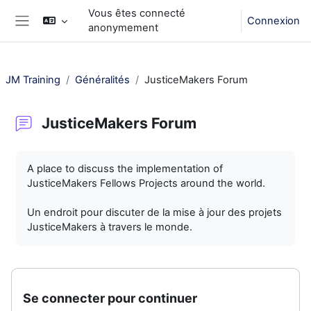
Passer au contenu principal
Vous êtes connecté
Connexion
anonymement
Panneau latéral
JM Training
Généralités
JusticeMakers Forum
JusticeMakers Forum
Conditions d’achèvement
A place to discuss the implementation of
JusticeMakers Fellows Projects around the world.
Un endroit pour discuter de la mise à jour des projets
JusticeMakers à travers le monde.
Se connecter pour continuer