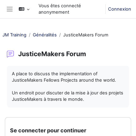
Passer au contenu principal
Vous êtes connecté
Connexion
anonymement
Panneau latéral
JM Training
Généralités
JusticeMakers Forum
JusticeMakers Forum
Conditions d’achèvement
A place to discuss the implementation of
JusticeMakers Fellows Projects around the world.
Un endroit pour discuter de la mise à jour des projets
JusticeMakers à travers le monde.
Se connecter pour continuer