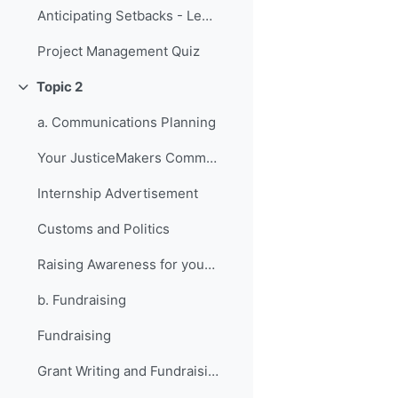
Anticipating Setbacks - Lessons from Previous Fellows
Project Management Quiz
Topic 2
Replier
a. Communications Planning
Your JusticeMakers Communications Intern
Internship Advertisement
Customs and Politics
Raising Awareness for your Project - Lessons from Previous Fellows
b. Fundraising
Fundraising
Grant Writing and Fundraising Guide-sheet