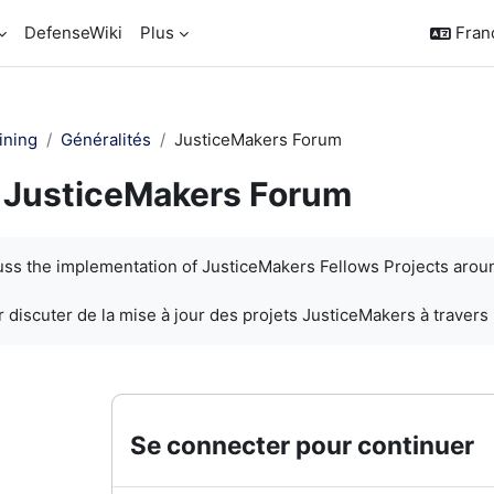
DefenseWiki
Plus
França
ining
Généralités
JusticeMakers Forum
JusticeMakers Forum
chèvement
cuss the implementation of JusticeMakers Fellows Projects arou
 discuter de la mise à jour des projets JusticeMakers à travers
Se connecter pour continuer