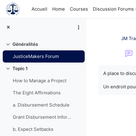
Passer au contenu principal
Accueil
Home
Courses
Discussion Forums
JM Tra
Généralités
Replier
JusticeMakers Forum
Conditions d’a
Topic 1
Replier
A place to dis
How to Manage a Project
Un endroit pour
The Eight Affirmations
a. Disbursement Schedule
Grant Disbursement Information
b. Expect Setbacks