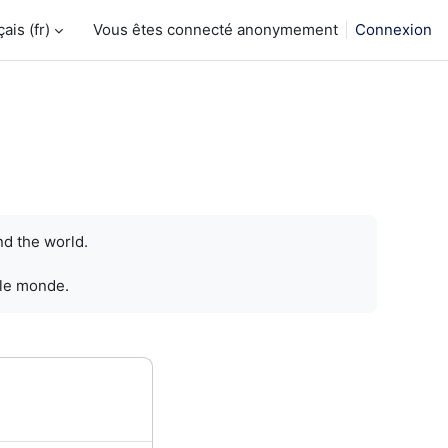
is ‎(fr)‎
Vous êtes connecté anonymement
Connexion
nd the world.
 le monde.