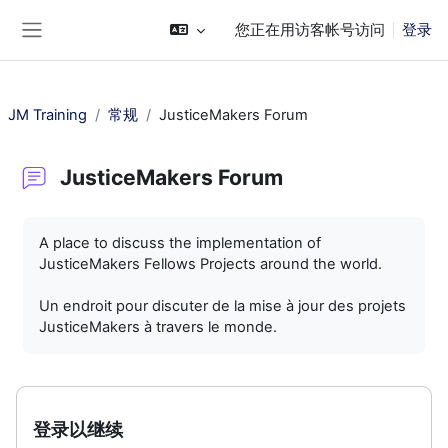
跳到主要内容
您正在用访客帐号访问
登录
停靠面板
JM Training
常规
JusticeMakers Forum
JusticeMakers Forum
完成条件
A place to discuss the implementation of
JusticeMakers Fellows Projects around the world.
Un endroit pour discuter de la mise à jour des projets
JusticeMakers à travers le monde.
登录以继续