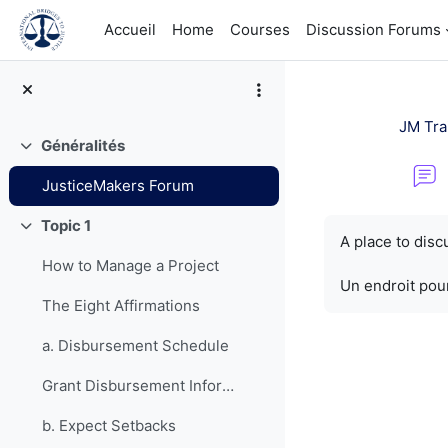
Passer au contenu principal
Accueil
Home
Courses
Discussion Forums
JM Tra
Généralités
Replier
JusticeMakers Forum
Conditions d’a
Topic 1
Replier
A place to dis
How to Manage a Project
Un endroit pour
The Eight Affirmations
a. Disbursement Schedule
Grant Disbursement Information
b. Expect Setbacks