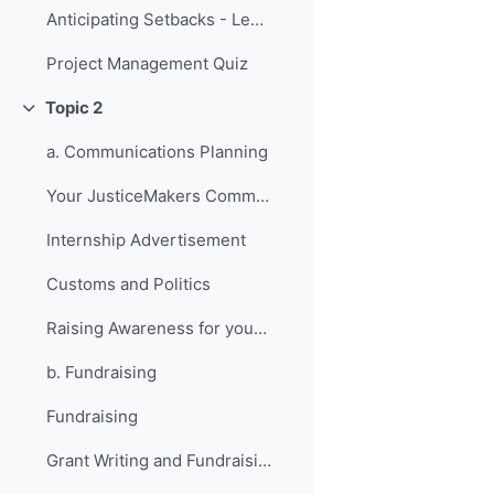
Anticipating Setbacks - Lessons from Previous Fellows
Project Management Quiz
Topic 2
Replier
a. Communications Planning
Your JusticeMakers Communications Intern
Internship Advertisement
Customs and Politics
Raising Awareness for your Project - Lessons from Previous Fellows
b. Fundraising
Fundraising
Grant Writing and Fundraising Guide-sheet