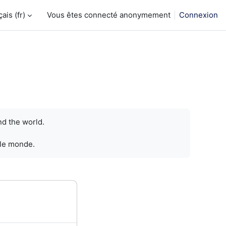
is ‎(fr)‎
Vous êtes connecté anonymement
Connexion
nd the world.
 le monde.