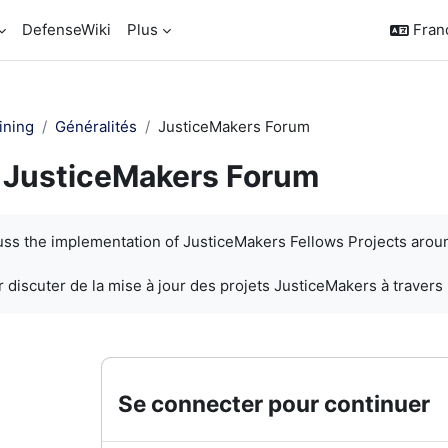
DefenseWiki
Plus
França
ining
Généralités
JusticeMakers Forum
JusticeMakers Forum
chèvement
cuss the implementation of JusticeMakers Fellows Projects arou
 discuter de la mise à jour des projets JusticeMakers à travers
Se connecter pour continuer