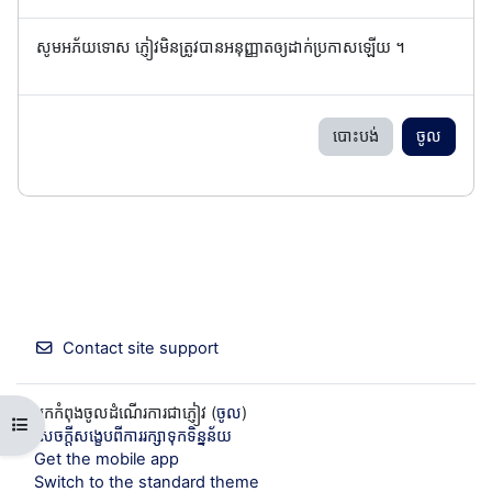
សូមអភ័យទោស ភ្ញៀវមិនត្រូវបានអនុញ្ញាតឲ្យដាក់ប្រកាសឡើយ ។
បោះបង់
ចូល
Contact site support
អ្នកកំពុងចូលដំណើរការជាភ្ញៀវ (
ចូល
)
Open course index
សេចក្តីសង្ខេបពីការរក្សាទុកទិន្នន័យ
Get the mobile app
Switch to the standard theme