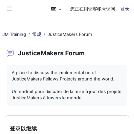
跳到主要内容
您正在用访客帐号访问
登录
停靠面板
JM Training
常规
JusticeMakers Forum
JusticeMakers Forum
完成条件
A place to discuss the implementation of
JusticeMakers Fellows Projects around the world.
Un endroit pour discuter de la mise à jour des projets
JusticeMakers à travers le monde.
登录以继续